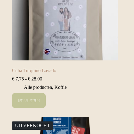
Cuba Turquino Lavado
Prijsklasse:
€
7,75
-
€
28,00
€ 7,75
Alle producten
,
Koffie
tot
€ 28,00
Dit
Opties selecteren
product
heeft
meerdere
variaties.
Deze
UITVERKOCHT
optie
kan