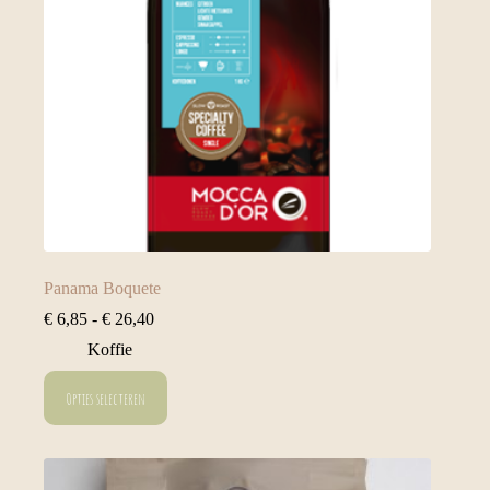
de
productpagina
Panama Boquete
Prijsklasse:
€
6,85
-
€
26,40
€ 6,85
Koffie
tot
€ 26,40
Dit
Opties selecteren
product
heeft
meerdere
variaties.
Deze