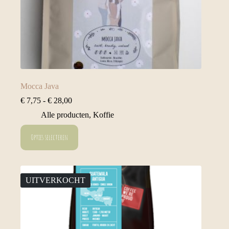
Mocca Java
Prijsklasse:
€
7,75
-
€
28,00
€ 7,75
Alle producten
,
Koffie
tot
€ 28,00
Dit
Opties selecteren
product
heeft
meerdere
variaties.
Deze
UITVERKOCHT
optie
kan
gekozen
worden
op