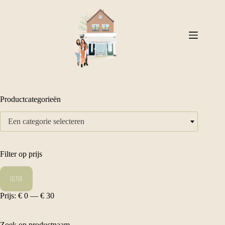
Ga
naar
de
inhoud
Productcategorieën
Een categorie selecteren
Filter op prijs
Min.
Max.
Filter
prijs
prijs
Prijs:
€ 0
—
€ 30
Zoek op productnaam