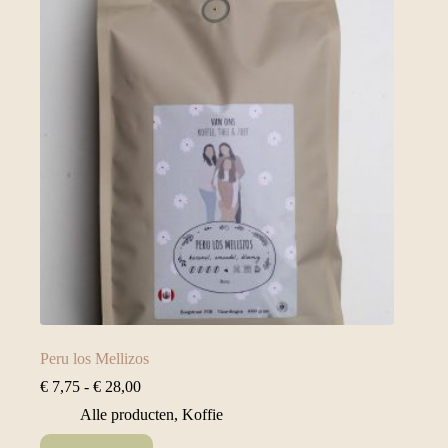
optie
kan
gekozen
worden
op
de
productpagina
Peru los Mellizos
Prijsklasse:
€
7,75
-
€
28,00
€ 7,75
Alle producten
,
Koffie
tot
€ 28,00
Dit