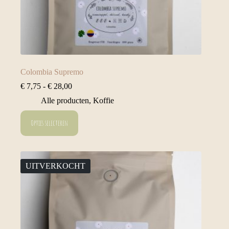
Colombia Supremo
Prijsklasse:
€
7,75
-
€
28,00
€ 7,75
Alle producten
,
Koffie
tot
€ 28,00
Dit
Opties selecteren
product
heeft
meerdere
variaties.
Deze
UITVERKOCHT
optie
kan
gekozen
worden
op
de
productpagina