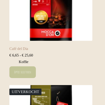
Café del Dia
Prijsklasse:
€
6,65
-
€
25,60
€ 6,65
Koffie
tot
€ 25,60
Dit
Opties selecteren
product
heeft
meerdere
variaties.
Deze
UITVERKOCHT
optie
kan
gekozen