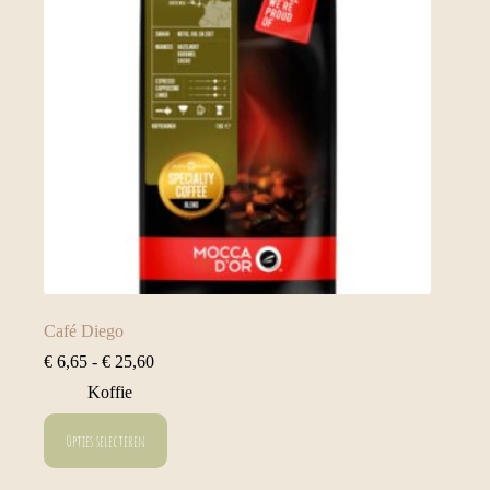
worden
op
de
productpagina
Café Diego
Prijsklasse:
€
6,65
-
€
25,60
€ 6,65
Koffie
tot
€ 25,60
Dit
Opties selecteren
product
heeft
meerdere