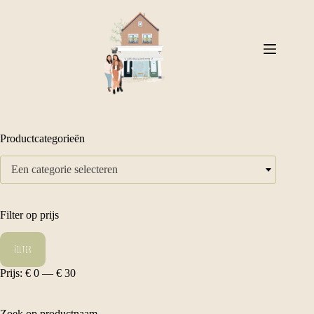
Ga
naar
de
inhoud
Productcategorieën
Een categorie selecteren
Filter op prijs
Min.
Max.
Filter
prijs
prijs
Prijs:
€ 0
—
€ 30
Zoek op productnaam