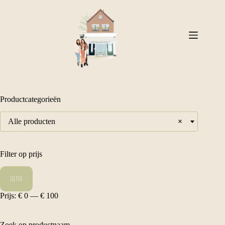
Ga
naar
de
inhoud
Productcategorieën
Alle producten
×
Filter op prijs
Min.
Max.
Filter
prijs
prijs
Prijs:
€ 0
—
€ 100
Zoek op productnaam