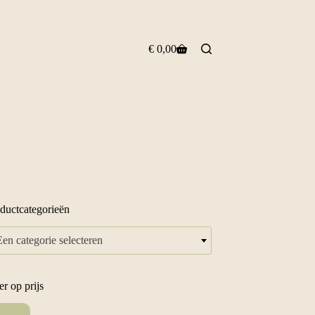
€
0,00
Winkelwagen
ductcategorieën
Een categorie selecteren
ter op prijs
.
x.