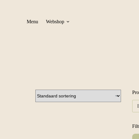
Menu
Webshop
Pro
Fil
Min
Ma