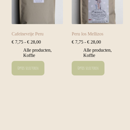
Cafeïnevrije Peru
Peru los Mellizos
Prijsklasse:
Prijsklasse:
€
7,75
-
€
28,00
€
7,75
-
€
28,00
€ 7,75
€ 7,75
Alle producten
,
Alle producten
,
tot
tot
Koffie
Koffie
€ 28,00
€ 28,00
Dit
Dit
Opties selecteren
Opties selecteren
product
product
heeft
heeft
meerdere
meerdere
variaties.
variaties.
Deze
Deze
optie
optie
kan
kan
gekozen
gekozen
worden
worden
op
op
de
de
productpagina
productpagina