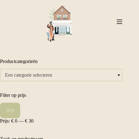
Ga
naar
de
inhoud
Productcategorieën
Een categorie selecteren
Filter op prijs
Min.
Max.
Filter
prijs
prijs
Prijs:
€ 0
—
€ 30
Zoek op productnaam