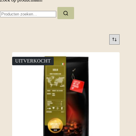
Zoeken
naar:
UITVERKOCHT