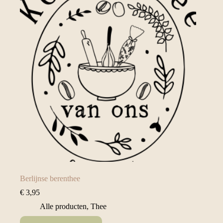
Berlijnse berenthee
€
3,95
Alle producten
,
Thee