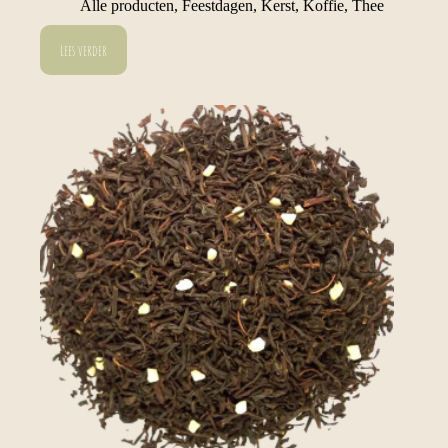
Alle producten
,
Feestdagen
,
Kerst
,
Koffie
,
Thee
Lees verder