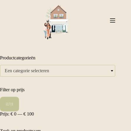
Ga
naar
de
inhoud
Productcategorieën
Een categorie selecteren
Filter op prijs
Min.
Max.
Filter
prijs
prijs
Prijs:
€ 0
—
€ 100
Zoek op productnaam