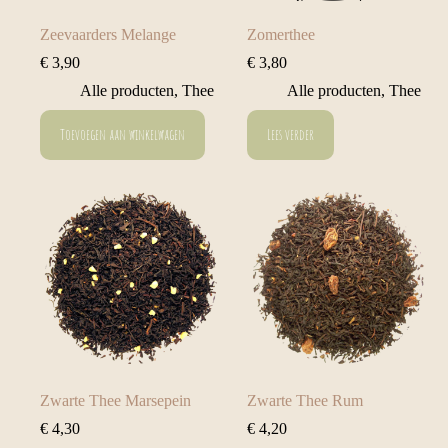
Zeevaarders Melange
Zomerthee
€
3,90
€
3,80
Alle producten
,
Thee
Alle producten
,
Thee
Toevoegen aan winkelwagen
Lees verder
Zwarte Thee Marsepein
Zwarte Thee Rum
€
4,30
€
4,20