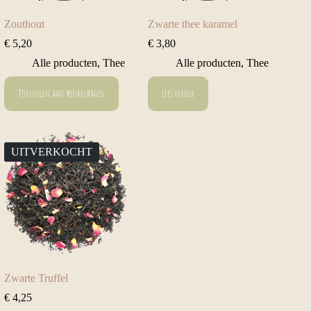
Zouthout
Zwarte thee karamel
€
5,20
€
3,80
Alle producten
,
Thee
Alle producten
,
Thee
Toevoegen aan winkelwagen
Lees verder
UITVERKOCHT
Zwarte Truffel
€
4,25