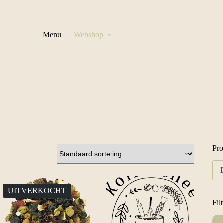
Menu
Webshop
Pro
UITVERKOCHT
Fil
Min
Ma