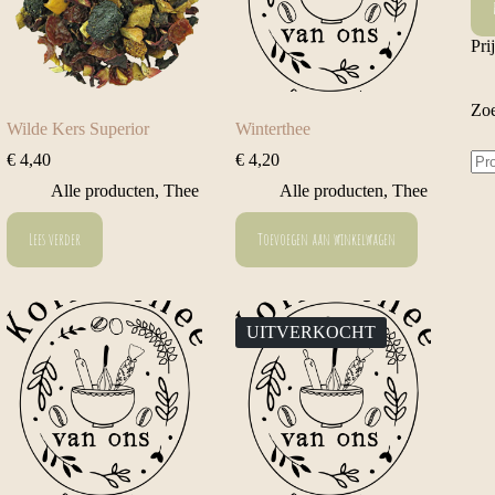
prij
prij
Pri
Zoe
Wilde Kers Superior
Winterthee
Zo
€
4,40
€
4,20
naa
Alle producten
,
Thee
Alle producten
,
Thee
Lees verder
Toevoegen aan winkelwagen
UITVERKOCHT