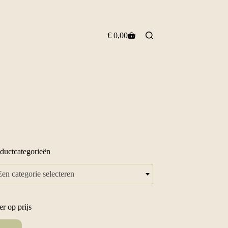
€
0,00
Winkelwagen
ductcategorieën
Een categorie selecteren
ter op prijs
.
x.