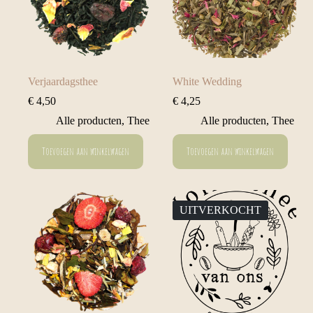
Verjaardagsthee
White Wedding
€
4,50
€
4,25
Alle producten
,
Thee
Alle producten
,
Thee
Toevoegen aan winkelwagen
Toevoegen aan winkelwagen
UITVERKOCHT