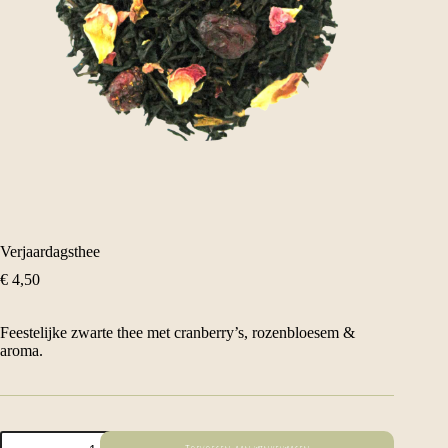
Verjaardagsthee
€
4,50
Feestelijke zwarte thee met cranberry’s, rozenbloesem &
aroma.
Verjaardagsthee