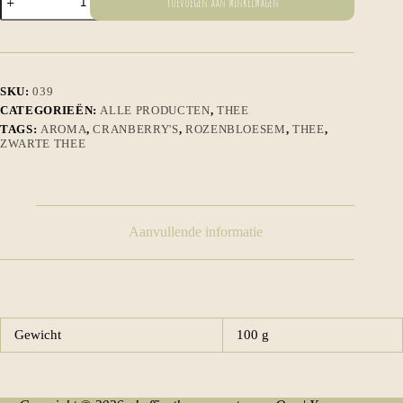
Toevoegen aan winkelwagen
aantal
SKU:
039
CATEGORIEËN:
ALLE PRODUCTEN
,
THEE
TAGS:
AROMA
,
CRANBERRY'S
,
ROZENBLOESEM
,
THEE
,
ZWARTE THEE
Aanvullende informatie
Gewicht
100 g