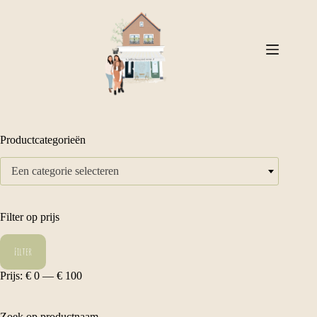
Ga
naar
de
inhoud
Productcategorieën
Een categorie selecteren
Filter op prijs
Min.
Max.
Filter
prijs
prijs
Prijs:
€ 0
—
€ 100
Zoek op productnaam