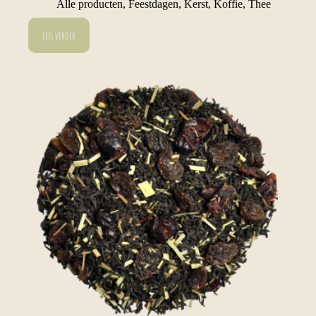
Alle producten
,
Feestdagen
,
Kerst
,
Koffie
,
Thee
Lees verder