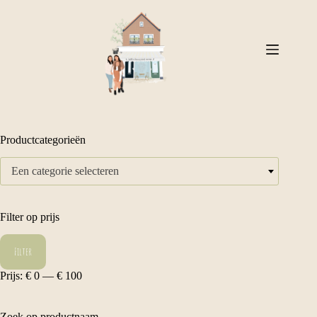
Ga
naar
de
inhoud
Productcategorieën
Een categorie selecteren
Filter op prijs
Min.
Max.
Filter
prijs
prijs
Prijs:
€ 0
—
€ 100
Zoek op productnaam