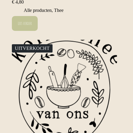
€
4,80
Alle producten
,
Thee
Lees verder
UITVERKOCHT