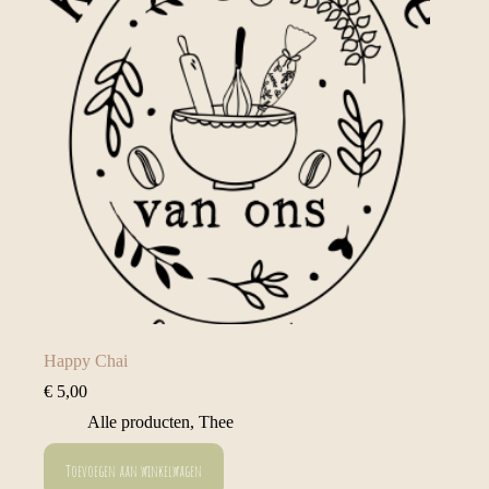
Happy Chai
€
5,00
Alle producten
,
Thee
Toevoegen aan winkelwagen