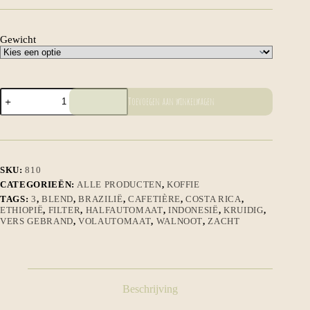
Gewicht
Mocca
Toevoegen aan winkelwagen
Java
aantal
SKU:
810
CATEGORIEËN:
ALLE PRODUCTEN
,
KOFFIE
TAGS:
3
,
BLEND
,
BRAZILIË
,
CAFETIÈRE
,
COSTA RICA
,
ETHIOPIË
,
FILTER
,
HALFAUTOMAAT
,
INDONESIË
,
KRUIDIG
,
VERS GEBRAND
,
VOLAUTOMAAT
,
WALNOOT
,
ZACHT
Beschrijving