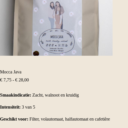
Mocca Java
Prijsklasse:
€
7,75
-
€
28,00
€ 7,75
tot
Smaakindicatie:
€ 28,00
Zacht, walnoot en kruidig
Intensiteit:
3 van 5
Geschikt voor:
Filter, volautomaat, halfautomaat en cafetière