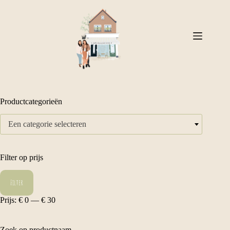
Ga
naar
de
inhoud
Productcategorieën
Een categorie selecteren
Filter op prijs
Min.
Max.
Filter
prijs
prijs
Prijs:
€ 0
—
€ 30
Zoek op productnaam