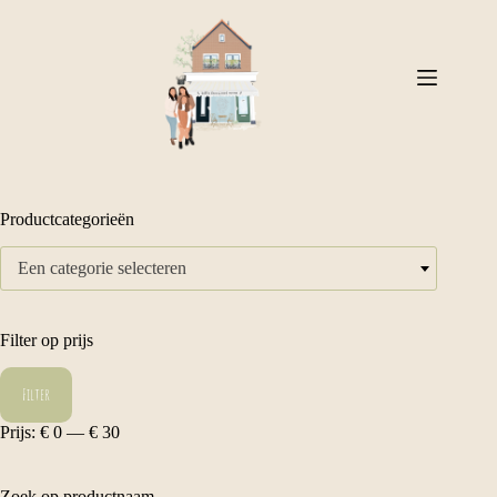
Ga
naar
de
inhoud
Productcategorieën
Een categorie selecteren
Filter op prijs
Min.
Max.
Filter
prijs
prijs
Prijs:
€ 0
—
€ 30
Zoek op productnaam