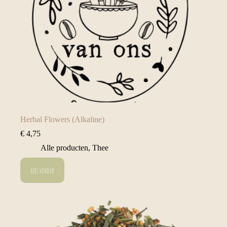
Herbal Flowers (Alkaline)
€
4,75
Alle producten
,
Thee
Lees verder