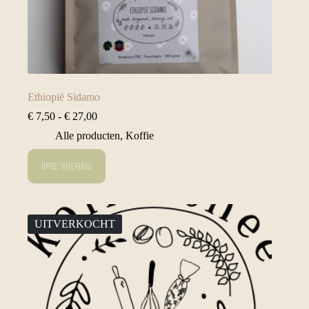
Ethiopië Sidamo
Prijsklasse:
€
7,50
-
€
27,00
€ 7,50
Alle producten
,
Koffie
tot
€ 27,00
Dit
Opties selecteren
product
heeft
meerdere
variaties.
Deze
UITVERKOCHT
optie
kan
gekozen
worden
op
de
productpagina