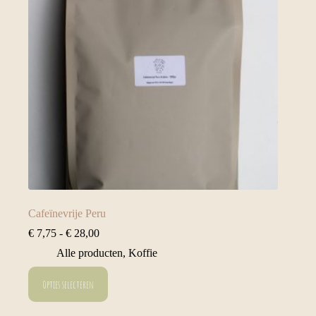
Cafeïnevrije Peru
Prijsklasse:
€
7,75
-
€
28,00
€ 7,75
Alle producten
,
Koffie
tot
€ 28,00
Dit
Opties selecteren
product
heeft
meerdere