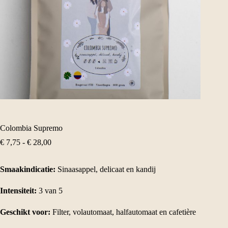
Colombia Supremo
Prijsklasse:
€
7,75
-
€
28,00
€ 7,75
tot
Smaakindicatie:
€ 28,00
Sinaasappel, delicaat en kandij
Intensiteit:
3 van 5
Geschikt voor:
Filter, volautomaat, halfautomaat en cafetière