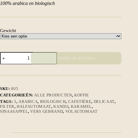
100% arabica en biologisch
Gewicht
Colombia
Toevoegen aan winkelwagen
Supremo
aantal
SKU:
805
CATEGORIEËN:
ALLE PRODUCTEN
,
KOFFIE
TAGS:
3
,
ARABICA
,
BIOLOGISCH
,
CAFETIÈRE
,
DELICAAT
,
FILTER
,
HALFAUTOMAAT
,
KANDIJ
,
KARAMEL
,
SINAASAPPEL
,
VERS GEBRAND
,
VOLAUTOMAAT