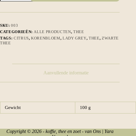
aantal
SKU:
003
CATEGORIEËN:
ALLE PRODUCTEN
,
THEE
TAGS:
CITRUS
,
KORENBLOEM
,
LADY GREY
,
THEE
,
ZWARTE
THEE
Aanvullende informatie
Gewicht
100 g
Copyright © 2026 - koffie, thee en zoet - van Ons | Yara