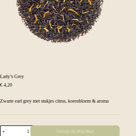
Lady’s Grey
€
4,20
Zwarte earl grey met stukjes citrus, korenbloem & aroma
Lady's
Toevoegen aan winkelwagen
Grey