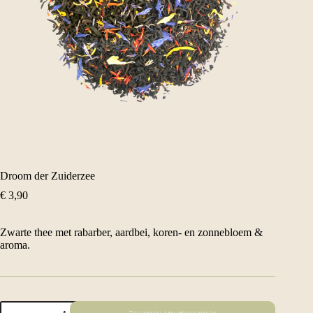
Droom der Zuiderzee
€
3,90
Zwarte thee met rabarber, aardbei, koren- en zonnebloem &
aroma.
Droom