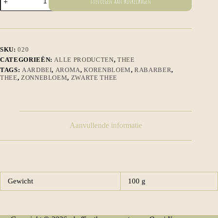
Toevoegen aan winkelwagen
der
Zuiderzee
aantal
SKU:
020
CATEGORIEËN:
ALLE PRODUCTEN
,
THEE
TAGS:
AARDBEI
,
AROMA
,
KORENBLOEM
,
RABARBER
,
THEE
,
ZONNEBLOEM
,
ZWARTE THEE
Aanvullende informatie
Gewicht
100 g