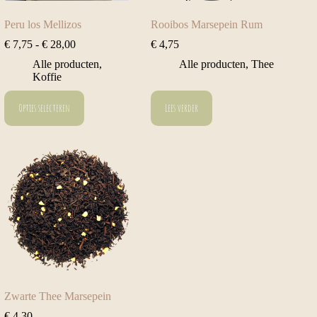
Peru los Mellizos
Rooibos Marsepein Rum
Prijsklasse:
€
7,75
-
€
28,00
€
4,75
€ 7,75
Alle producten
,
Alle producten
,
Thee
tot
Koffie
€ 28,00
Dit
Opties selecteren
Lees verder
product
heeft
meerdere
variaties.
Deze
optie
kan
gekozen
worden
op
de
productpagina
Zwarte Thee Marsepein
€
4,30