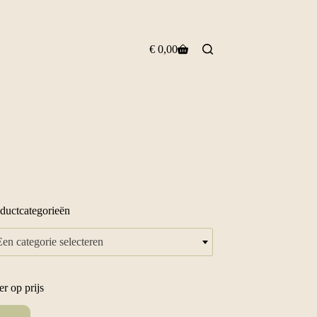
€
0,00
Winkelwagen
ductcategorieën
Een categorie selecteren
ter op prijs
.
x.