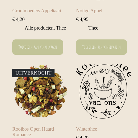
Grootmoeders Appeltaart
Notige Appel
€
4,20
€
4,95
Alle producten
,
Thee
Thee
Toevoegen aan winkelwagen
Toevoegen aan winkelwagen
UITVERKOCHT
Rooibos Open Haard
Winterthee
Romance
€
4,20