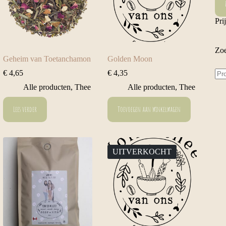
prij
prij
Pri
Zoe
Geheim van Toetanchamon
Golden Moon
Zo
€
4,65
€
4,35
naa
Alle producten
,
Thee
Alle producten
,
Thee
Lees verder
Toevoegen aan winkelwagen
UITVERKOCHT