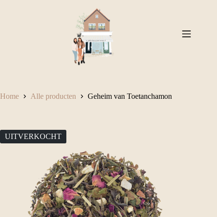
Ga
naar
de
inhoud
Home
Alle producten
Geheim van Toetanchamon
UITVERKOCHT