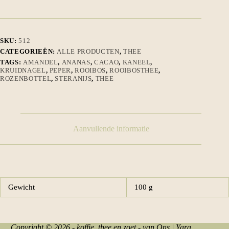
SKU:
512
CATEGORIEËN:
ALLE PRODUCTEN
,
THEE
TAGS:
AMANDEL
,
ANANAS
,
CACAO
,
KANEEL
,
KRUIDNAGEL
,
PEPER
,
ROOIBOS
,
ROOIBOSTHEE
,
ROZENBOTTEL
,
STERANIJS
,
THEE
Aanvullende informatie
Gewicht
100 g
Copyright © 2026 - koffie, thee en zoet - van Ons | Yara