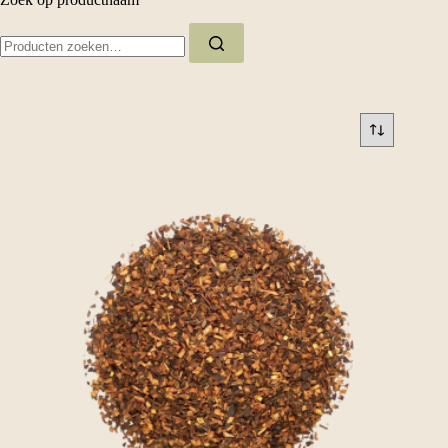
Zoeken
naar: