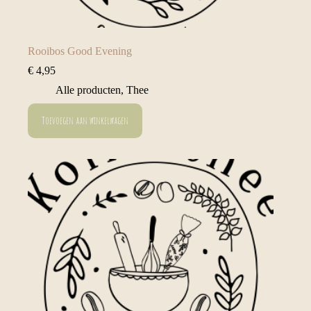
Rooibos Good Evening
€
4,95
Alle producten
,
Thee
Toevoegen aan winkelwagen