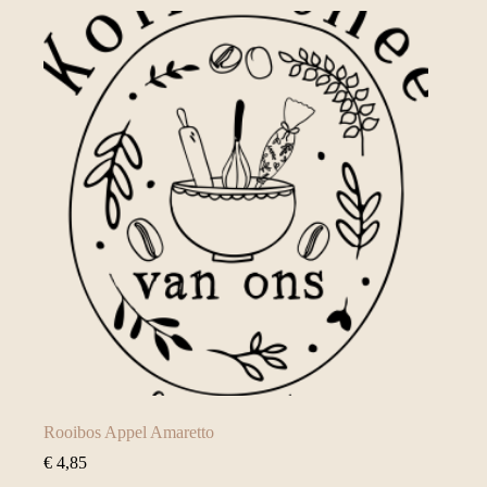
Rooibos Appel Amaretto
€
4,85