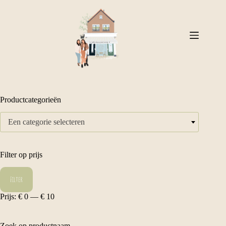
Ga
naar
de
inhoud
Productcategorieën
Een categorie selecteren
Filter op prijs
Min.
Max.
Filter
prijs
prijs
Prijs:
€ 0
—
€ 10
Zoek op productnaam