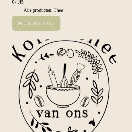
€
4,45
Alle producten
,
Thee
Toevoegen aan winkelwagen