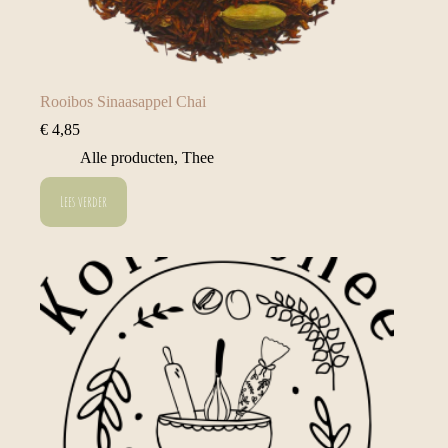
Rooibos Sinaasappel Chai
€
4,85
Alle producten
,
Thee
Lees verder