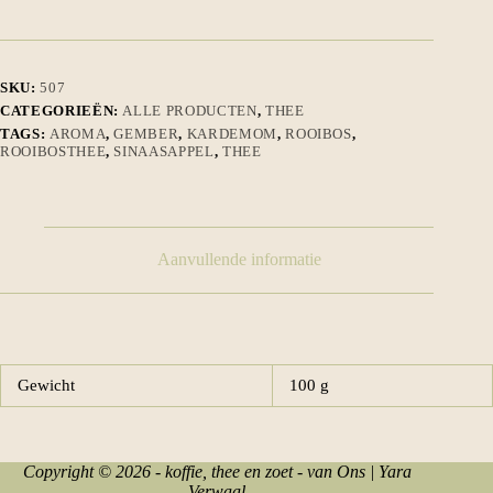
SKU:
507
CATEGORIEËN:
ALLE PRODUCTEN
,
THEE
TAGS:
AROMA
,
GEMBER
,
KARDEMOM
,
ROOIBOS
,
ROOIBOSTHEE
,
SINAASAPPEL
,
THEE
Aanvullende informatie
Gewicht
100 g
Copyright © 2026 - koffie, thee en zoet - van Ons | Yara
Verwaal