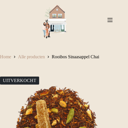
Ga
naar
de
inhoud
Home
Alle producten
Rooibos Sinaasappel Chai
UITVERKOCHT